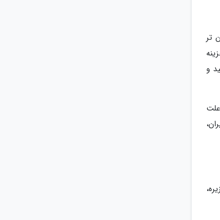
 تر
زینه
د و
علت
ان،
ره،