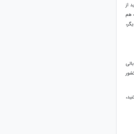
 از
 هم
یگر،
بالی
شور
ید،