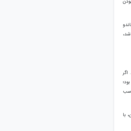
ودن
ندو
شد،
اگر
ود؛
اسب
 با