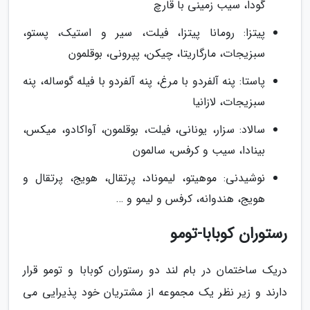
گودا، سیب زمینی با قارچ
پیتزا: رومانا پیتزا، فیلت، سیر و استیک، پستو،
سبزیجات، مارگاریتا، چیکن، پپرونی، بوقلمون
پاستا: پنه آلفردو با مرغ، پنه آلفردو با فیله گوساله، پنه
سبزیجات، لازانیا
سالاد: سزار، یونانی، فیلت، بوقلمون، آواکادو، میکس،
بینادا، سیب و کرفس، سالمون
نوشیدنی: موهیتو، لیموناد، پرتقال، هویج، پرتقال و
هویج، هندوانه، کرفس و لیمو و …
رستوران کوبابا-تومو
دریک ساختمان در بام لند دو رستوران کوبابا و تومو قرار
دارند و زیر نظر یک مجموعه از مشتریان خود پذیرایی می