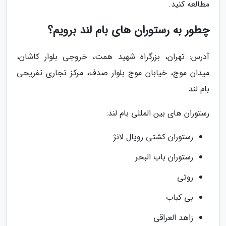
مطالعه کنید.
چطور به رستوران های بام لند برویم؟
آدرس: تهران، ﺑﺰرﮔﺮاه ﺷﻬﯿﺪ ﻫﻤﺖ، ﺧﺮوﺟﯽ ﺑﻠﻮار ﮐﺎﺷﺎن،
میدان موج، خیابان موج بلوار صدف، مرکز تجاری تفریحی
بام لند
رستوران های بین المللی بام لند:
رستوران کشتی رویال لانژ
رستوران باب البحر
روتی
بی کباب
زاهد العراقی