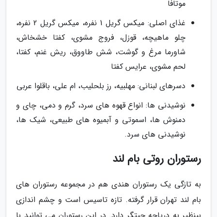
موتافا
غذای اصلی: میکس گریل 1 نفره، میکس گریل 2 نفره،
چلو ماهیچه، قوزل، فروج مشوی، کفتا خشخاش،
شاورما مرغ و گوشت، شش طاووق، ریش غنم، کفتا،
لحم مشوی، عرایس کفتا
دسرهای لبنانی: مهلبیه، رز بلحلیب، ام علی، باقلوا عربی
نوشیدنی ها: انواع قهوه های سرد، گرم و دمی، چای و
دمنوش ها، اسموتی و آبمیوه های طبیعی، شیک ها،
نوشیدنی های سرد.
رستوران روتی بام لند
به تازگی یک رستوران هندی هم در مجموعه رستوران های
بام لند تهران قرار گرفته. تازه تاسیس است و چشم اندازی
بینظیر به دریاچه چیتگر دارد. در این رستوران می توانید با