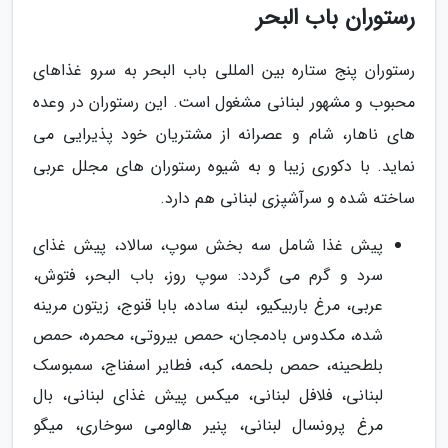
رستوران باب البحر
رستوران پنج ستاره بین المللی باب البحر به سرو غذاهای
محبوب و مشهور لبنانی مشغول است. این رستوران در وعده
های ناهار، شام و عصرانه از مشتریان خود پذیرایی می
نماید. با دکوری زیبا و به شیوه رستوران های مجلل عربی
ساخته شده و سرآشپزی لبنانی هم دارد.
پیش غذا شامل سه بخش سوپ، سالاد، پیش غذای
سرد و گرم می گردد: سوپ روز، باب البحر، فتوش،
عربی، مرغ باربیکیو، لبنه ساده، بابا قنوج، زیتون مرینه
شده، مکدوس بادمجان، حمص بیروتی، محمره، حمص
بلطحینه، حمص بلحمه، کبه، فطایر اسفناج، سمبوسک
لبنانی، فلافل لبنانی، میکس پیش غذای لبنانی، بال
مرغ پرونسال لبنانی، پنیر هالومی سوخاری، میگو