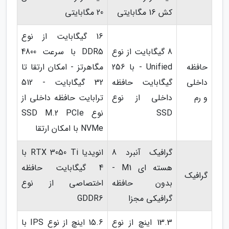
کش 16 مگابایتی
20 مگابایتی
16 گیگابایت از نوع
8 گیگابایت از نوع
DDR5 با سرعت 4800
حافظه
Unified - با 256
مگاهرتز - امکان ارتقا تا
داخلی
گیگابایت حافظه
32 گیگابایت - 512
و رم
داخلی از نوع
ترابایت حافظه داخلی از
SSD
نوع SSD M.2 PCIe
NVMe با امکان ارتقا
گرافیک آنبرد 8
انویدیا RTX 3050 Ti با
هسته ای M1 -
4 گیگابایت حافظه
گرافیک
بدون حافظه
اختصاصی از نوع
گرافیکی مجزا
GDDR6
13.3 اینچ از نوع
15.6 اینچ از نوع IPS با