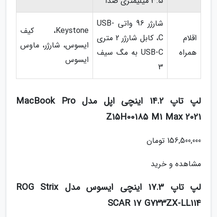
3.5 میلیمتری صدا
شارژر 96 واتی USB-
Keystone، کیف
اقلام
C، کابل شارژر 2 متری
ایسوس، شارژر، ماوس
همراه
USB-C به مگ سیف
ایسوس
3
لپ تاپ 14.2 اینچی اپل مدل MacBook Pro
Z15H00185 M1 Max 2021
156,500,000 تومان
مشاهده و خرید
لپ تاپ 17.3 اینچی ایسوس مدل ROG Strix
SCAR 17 G733ZX-LL114