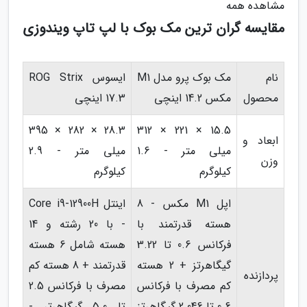
مشاهده همه
مقایسه گران ترین مک بوک با لپ تاپ ویندوزی
نام
مک بوک پرو مدل M1
ایسوس ROG Strix
محصول
مکس 14.2 اینچی
17.3 اینچی
28.3 × 282 × 395
15.5 × 221 × 312
ابعاد و
میلی متر - 1.6
میلی متر - 2.9
وزن
کیلوگرم
کیلوگرم
اپل M1 مکس - 8
اینتل Core i9-12900H
هسته قدرتمند با
- با 20 رشته و 14
فرکانس 0.6 تا 3.22
هسته شامل 6 هسته
گیگاهرتز + 2 هسته
قدرتمند + 8 هسته کم
پردازنده
کم مصرف با فرکانس
مصرف با فرکانس 2.5
0.6 تا 2.046 گیگاهرتز
تا 5.0 گیگاهرتر -