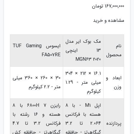
167,000,000 تومان
مشاهده و خرید
مک بوک ایر مدل
نام
ایسوس TUF Gaming
13 اینچی
محصول
FA507RE
MGN63 2020
16.1 × 212 × 304
ابعاد و
30 × 260 × 360 میلی
میلی متر - 1.29
وزن
متر - 2.2 کیلوگرم
کیلوگرم
اپل M1 - با 8
رایزن 7 6800H با 8
هسته با فرکانس
هسته و 16 رشته با
پردازنده
2.064 تا 3.2
فرکانس 3.2 تا 4.7
گیگاهرتز - حافظه
گیگاهرتز - حافظه کش