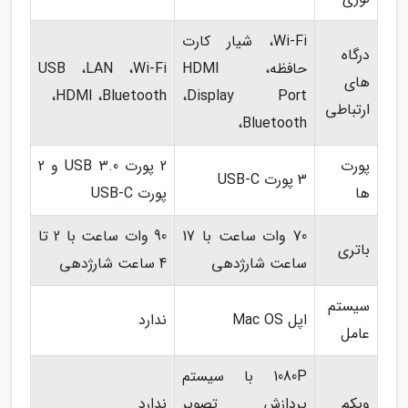
Wi-Fi، شیار کارت
درگاه
حافظه، HDMI
USB ،LAN ،Wi-Fi
های
،HDMI ،Bluetooth
،Display Port
ارتباطی
،Bluetooth
پورت
2 پورت USB 3.0 و 2
3 پورت USB-C
ها
پورت USB-C
70 وات ساعت با 17
90 وات ساعت با 2 تا
باتری
ساعت شارژدهی
4 ساعت شارژدهی
سیستم
اپل Mac OS
ندارد
عامل
1080P با سیستم
وبکم
پردازش تصویر
ندارد