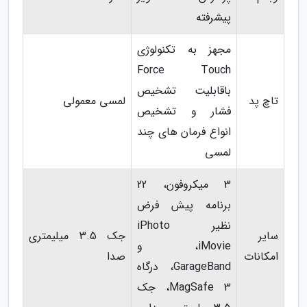
پیشرفته
مجهز به تکنولوژی
Force Touch
باقابلیت تشخیص
تاچ پد
لمسی معمولی
فشار و تشخیص
انواع فرمان های چند
لمسی
3 میکروفون، 22
برنامه پیش فرض
نظیر iPhoto
سایر
جک 3.5 میلیمتری
،iMovie و
امکانات
صدا
GarageBand، درگاه
MagSafe 3، جک