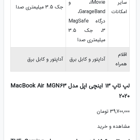
سایر
،iMovie و
جک 3.5 میلیمتری صدا
امکانات
GarageBand،
درگاه MagSafe
3، جک 3.5
میلیمتری صدا
اقلام
آداپتور و کابل برق
آداپتور و کابل برق
همراه
لپ تاپ 13 اینچی اپل مدل MacBook Air MGN63
2020
39,700,000 تومان
مشاهده و خرید