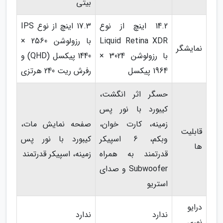
بیتی
14.2 اینچ از نوع
17.3 اینچ از نوع IPS
Liquid Retina XDR
با رزولوشن 2560 ×
نمایشگر
با رزولوشن 3024 ×
1440 پیکسل (QHD) و
1964 پیکسل
رفرش ریت 240 هرتزی
حسگر اثر انگشت،
کیبورد با نور پس
زمینه، کارت خوان،
صفحه نمایش مات،
قابلیت
وبکم، 6 اسپیکر
کیبورد با نور پس
ها
قدرتمند به همراه
زمینه، اسپیکر قدرتمند
Subwoofer و صدای
استریو
درایو
ندارد
ندارد
نوری